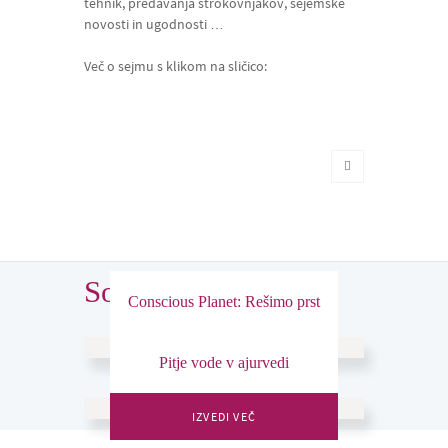
tehnik, predavanja strokovnjakov, sejemske
novosti in ugodnosti …
Več o sejmu s klikom na sličico:
Sorodni prispevki
Conscious Planet: Rešimo prst
IZVEDI VEČ
Pitje vode v ajurvedi
IZVEDI VEČ