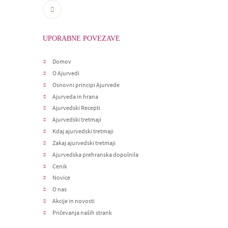
UPORABNE POVEZAVE
Domov
O Ajurvedi
Osnovni principi Ajurvede
Ajurveda in hrana
Ajurvedski Recepti
Ajurvedski tretmaji
Kdaj ajurvedski tretmaji
Zakaj ajurvedski tretmaji
Ajurvedska prehranska dopolnila
Cenik
Novice
O nas
Akcije in novosti
Pričevanja naših strank